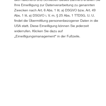
Ihre Einwilligung zur Datenverarbeitung zu genannten
Unsere Leistungen
Zwecken nach Art. 6 Abs. 1 lit. a) DSGVO bzw. Art. 49
Abs. 1 lit. a) DSGVO i. V. m. § 25 Abs. 1 TTDSG. U. U.
Automatische Auftragsverarbeitung
findet die Übermittlung personenbezogener Daten in die
Individuelle Angebotsanfrage
USA statt. Diese Einwilligung können Sie jederzeit
Ausschreibungsgenerator
widerrufen. Klicken Sie dazu auf
Schnelle Lieferzeiten
„Einwilligungsmanagement“ in der Fußzeile.
SSL Verschlüsselung
Sichere Zahlung
Information
Größentabelle
Batteriegesetz
Versandinformation
Datenschutz
AGB
Impressum
Zahlungsarten