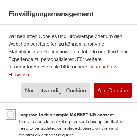
0
Einwilligungsmanagement
0,00 €
Home
Anmelden
Wir benutzen Cookies und Browserspeicher um den
Webshop bereitstellen zu können, anonyme
Statistiken zu erstellen sowie um Inhalte und Ihre User
Experience zu personalisieren. Für weitere
E-Mail Adresse
Informationen lesen sie bitte unsere
Datenschutz-
Hinweise
.
Passwort
Nur notwendige Cookies
Alle Cookies
I approve to this sample MARKETING consent
Passwort vergessen?
This is a sample marketing consent description that will
need to be updated or replaced, based on the valid
registration consent required.